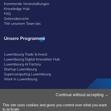
Kommende Veranstaltungen
Knowledge Hub
FAQ
Seitenübersicht
Tritt unserem Team bei.
Unsere Programme
Luxembourg Trade & Invest
Luxembourg Digital Innovation Hub
Luxembourg AI Factory
Startup Luxembourg
Supercomputing Luxembourg
Work in Luxembourg
Cookies verwalten
Continue without accepting
Cookies-Politik
Datenschutz
This site uses cookies and gives you control over what you want
to activate
Bedingungen und Konditionen