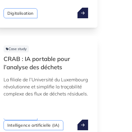
revoir tous ses services et procédures
afin d’offrir une expérience améliorée à
Digitalisation
ses clients.
Case study
CRAB : IA portable pour
l’analyse des déchets
La filiale de l’Université du Luxembourg
révolutionne et simplifie la traçabilité
complexe des flux de déchets résiduels.
Digitalisation
Intelligence artificielle (IA)