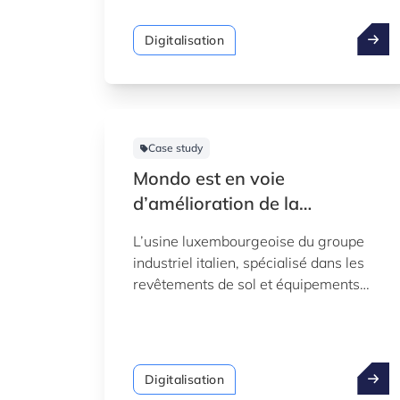
Sasha Baillie, la CEO de Luxinnovation,
ont annoncé la standardisation des
Digitalisation
programmes « Fit 4 » et le lancement
d’un nouveau programme : Fit 4 Digital
– AI, dédié à l’intelligence artificielle. En
parallèle, le ministre a annoncé la mise
en place d’un nouveau SME package
Case study
focalisé sur l’intelligence artificielle.
Mondo est en voie
d’amélioration de la
numérisation
L’usine luxembourgeoise du groupe
industriel italien, spécialisé dans les
revêtements de sol et équipements
sportifs, utilise les services de L-DIH
pour améliorer la qualité et l’efficacité
de la production.
Digitalisation