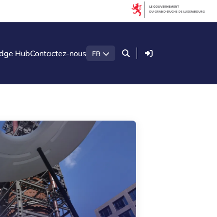
Filtres
Filtre par thématique
Connexion
dge Hub
Contactez-nous
FR
Agroalimentaire
Construction
Économie verte
Intelligence artificielle (IA)
Le secteur du bois
Sécurité & Défense
Startups & Scaleups
Technologies de santé
Technologies quantiques
Filtre par sous-type
Connaissance (8)