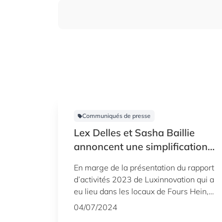
Communiqués de presse
Lex Delles et Sasha Baillie
annoncent une simplification
des programmes «Fit 4» et des
En marge de la présentation du rapport
aides axées sur l’intelligence
d’activités 2023 de Luxinnovation qui a
artificielle lors de la
eu lieu dans les locaux de Fours Hein,
présentation du rapport
Lex Delles, le ministre de l’Économie,
04/07/2024
annuel de Luxinnovation
des PME, de l’Énergie et du Tourisme et