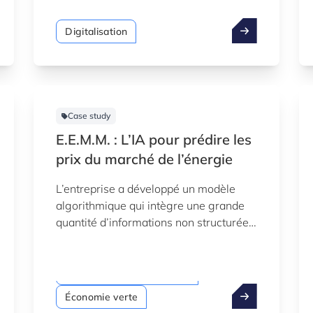
Fournier, souligne que ces analyses et
autres initiatives actuelles sont
Digitalisation
cohérentes avec la stratégie à long
terme de l’entreprise et son
engagement envers l’innovation.
Case study
E.E.M.M. : L’IA pour prédire les
prix du marché de l’énergie
L’entreprise a développé un modèle
algorithmique qui intègre une grande
quantité d’informations non structurées
et textuelles afin d’améliorer la
Digitalisation
prévision des fluctuations des prix du
marché de l’énergie.
Intelligence artificielle (IA)
Économie verte