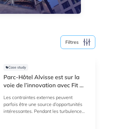
Média (4)
Filtre par année
Filtres
2026
2025
2024
2023
Case study
Parc-Hôtel Alvisse est sur la
voie de l’innovation avec Fit 4
Digital
Effacer le filtre
Les contraintes externes peuvent
Afficher
116
résultats
parfois être une source d’opportunités
intéressantes. Pendant les turbulences
de la crise sanitaire liée au COVID, le
Parc-Hôtel Alvisse a saisi l’occasion de