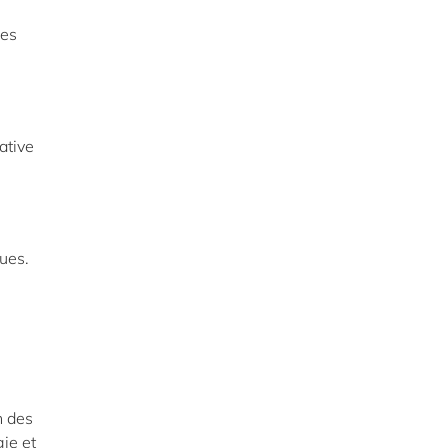
les
ative
ues.
n des
gie et