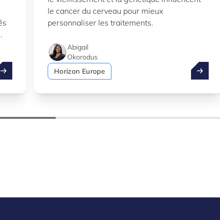
le cancer du cerveau pour mieux
és
personnaliser les traitements.
Abigail
Okorodus
rofitez de l’été pour explorez le Knowledge Hub de Luxinnov
Un cher
Horizon Europe