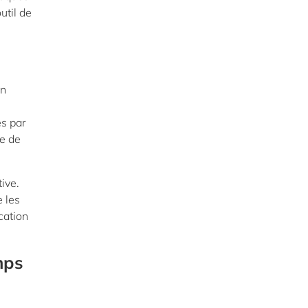
util de
en
es par
re de
ive.
e les
cation
mps