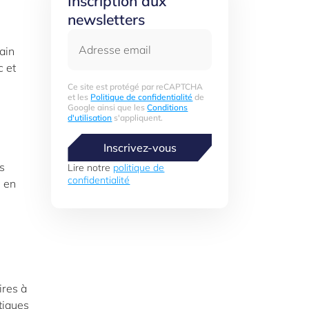
Inscription aux
newsletters
Adresse email
tain
c et
Ce site est protégé par reCAPTCHA
et les
Politique de confidentialité
de
Google ainsi que les
Conditions
d'utilisation
s'appliquent.
Inscrivez-vous
s
Lire notre
politique de
confidentialité
e en
ires à
atiques