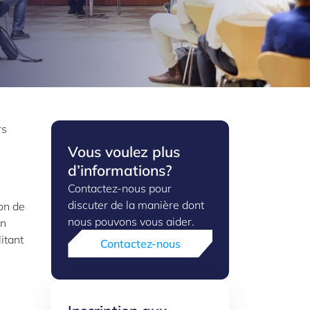
rs
Vous voulez plus
d’informations?
Contactez-nous pour
discuter de la manière dont
ion de
nous pouvons vous aider.
en
itant
Contactez-nous