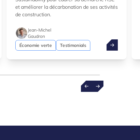
et améliorer la décarbonation de ses activités
de construction.
Jean-Michel
Gaudron
ation
cheur du LIH reçoit une bourse ERC de 1,5 M EUR
Costantini: cap
Économie verte
Testimonials