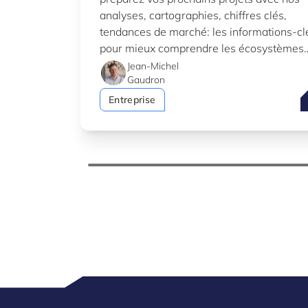
analyses, cartographies, chiffres clés,
tendances de marché: les informations-cl
pour mieux comprendre les écosystèmes
d’innovation au Luxembourg.
Jean-Michel
Gaudron
P
Entreprise