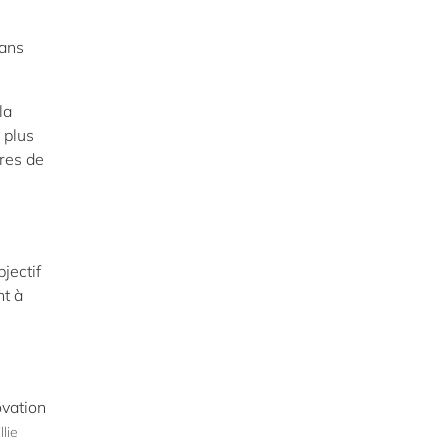
dans
la
 plus
res de
jectif
nt à
lie