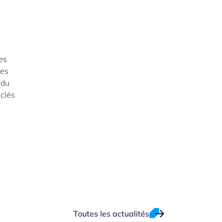
es
des
 du
 clés
Toutes les actualités