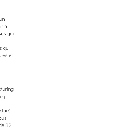
 un
er à
ses qui
s qui
les et
ing
éclaré
Nous
 de 32