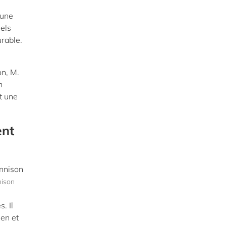
 une
iels
urable.
on, M.
n
t une
ent
nison
. Il
ien et