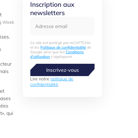
Inscription aux
newsletters
Adresse email
ng Week
ises.
Ce site est protégé par reCAPTCHA
et les
Politique de confidentialité
de
s
Google ainsi que les
Conditions
d'utilisation
s'appliquent.
ecteur
Inscrivez-vous
 mais
Lire notre
politique de
confidentialité
.
et
bases
lées
», qui