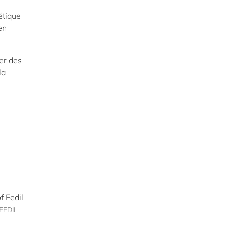
étique
en
yer des
la
 FEDIL