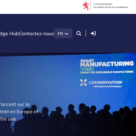
Connexion
dge Hub
Contactez-nous
FR
accent sur la
triel en Europe et
ttre une