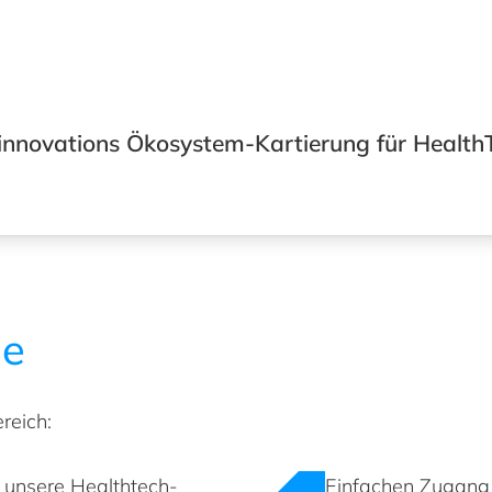
nnovations Ökosystem-Kartierung für HealthT
le
reich:
 unsere Healthtech-
Einfachen Zugang 