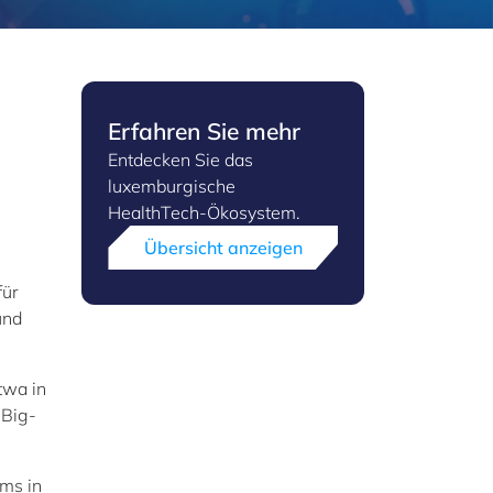
Erfahren Sie mehr
Entdecken Sie das
luxemburgische
HealthTech-Ökosystem.
Übersicht anzeigen
für
nd
twa in
 Big-
ms in