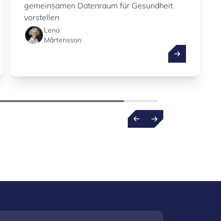
gemeinsamen Datenraum für Gesundheit
vorstellen
Lena
Mårtensson
rg
nnovationen in der digitalen Gesundheit vorantreibt
European Heal