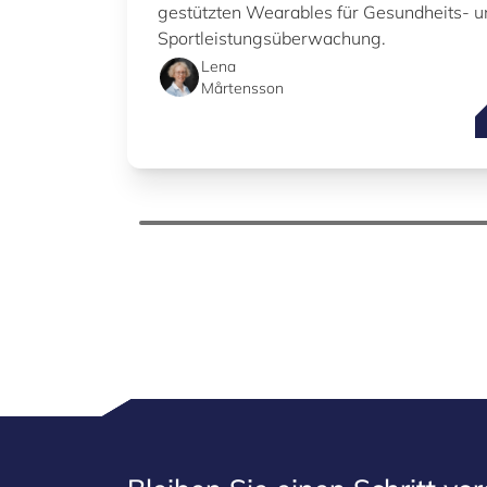
gestützten Wearables für Gesundheits- u
Sportleistungsüberwachung.
Lena
Mårtensson
d