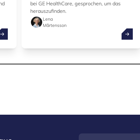
nd
bei GE HealthCare, gesprochen, um das
herauszufinden.
Lena
Mårtensson
Bio bringt Next-Gen-KI-gestützte Wearables nach Luxembu
Wie KI I