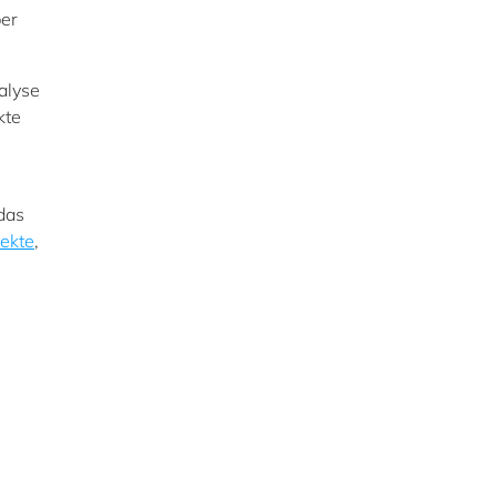
ber
alyse
kte
 das
ekte
,