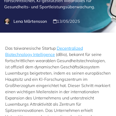
fortschrittlichen, KI-gestützten Wearables für
Gesundheits- und Sportleistungsüberwachung.
Lena Mårtensson
13/05/2025
Das taiwanesische Startup
Decentralized
Biotechnology Intelligence
(dBio), bekannt für seine
fortschrittlichen wearablen Gesundheitstechnologien,
ist offiziell dem dynamischen Geschäftsökosystem
Luxemburgs beigetreten, indem es seinen europäischen
Hauptsitz und ein KI-Forschungszentrum im
Großherzogtum eingerichtet hat. Dieser Schritt markiert
einen wichtigen Meilenstein in der internationalen
Expansion des Unternehmens und unterstreicht
Luxemburgs Attraktivität als Zentrum für
Spitzeninnovationen. Das Unternehmen erhielt