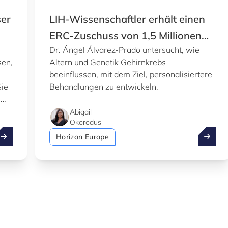
ser
LIH-Wissenschaftler erhält einen
ERC-Zuschuss von 1,5 Millionen
Dr. Ángel Álvarez-Prado untersucht, wie
Euro
sen,
Altern und Genetik Gehirnkrebs
beeinflussen, mit dem Ziel, personalisiertere
Sie
Behandlungen zu entwickeln.
e
Abigail
Okorodus
utzen Sie den Sommer, um unser Knowledge Hub zu erkund
LIH-Wis
Horizon Europe