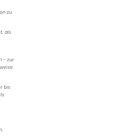
von zu
t, als
h – zur
rweise
r bis
Is
n.