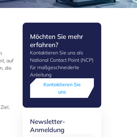
Möchten Sie mehr
erfahren?
Kontaktieren Sie uns als
h
National Contact Point (NCP)
t, auf
für maßgeschneiderte
n, die
Anleitung
Kontaktieren Sie
uns
Ziel,
Newsletter-
Anmeldung