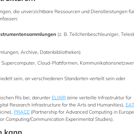
tungen, die unverzichtbare Ressourcen und Dienstleistungen fü
umfassen:
 Instrumentensammlungen
(z. B. Teilchenbeschleuniger, Teles
mlungen, Archive, Datenbibliotheken)
B. Supercomputer, Cloud-Plattformen, Kommunikationsnetzwer
edelt sein, an verschiedenen Standorten verteilt sein oder
schen RIs bei, darunter
ELIXIR
(eine verteilte Infrastruktur für
ital Research Infrastructure for the Arts and Humanities),
EAT
icine),
PRACE
(Partnership for Advanced Computing in Europe
e for Computing/Communication Experimental Studies).
n kann