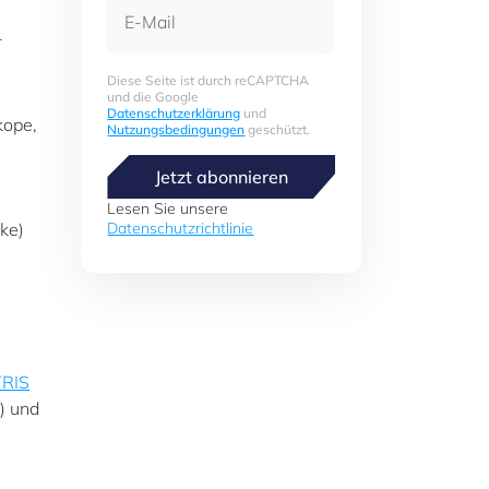
E-Mail
r
Diese Seite ist durch reCAPTCHA
und die Google
Datenschutzerklärung
und
kope,
Nutzungsbedingungen
geschützt.
Jetzt abonnieren
Lesen Sie unsere
ke)
Datenschutzrichtlinie
RIS
) und