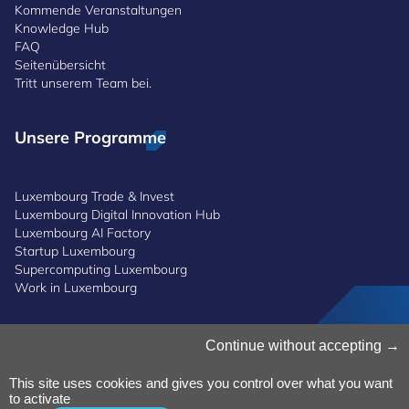
Kommende Veranstaltungen
Knowledge Hub
FAQ
Seitenübersicht
Tritt unserem Team bei.
Unsere Programme
Luxembourg Trade & Invest
Luxembourg Digital Innovation Hub
Luxembourg AI Factory
Startup Luxembourg
Supercomputing Luxembourg
Work in Luxembourg
Cookies verwalten
Continue without accepting
Cookies-Politik
Datenschutz
This site uses cookies and gives you control over what you want
to activate
Bedingungen und Konditionen