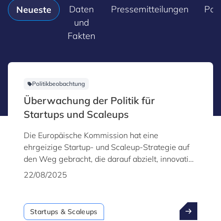
Daten
Pressemitteilungen
Pol
Neueste
und
Fakten
Politikbeobachtung
Überwachung der Politik für
Startups und Scaleups
Die Europäische Kommission hat eine
ehrgeizige Startup- und Scaleup-Strategie auf
den Weg gebracht, die darauf abzielt, innovative
Unternehmen zu stärken und die
22/08/2025
Wettbewerbsfähigkeit, Resilienz und
strategische Autonomie der Union zu stärken.
Startups & Scaleups