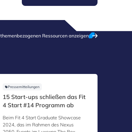
e themenbezogenen Ressourcen anzeigen
Pressemitteilungen
Pressem
15 Start-ups schließen das Fit
Die dr
4 Start #14 Programm ab
up-Pi
nun fe
Beim Fit 4 Start Graduate Showcase
Das vom
2024, das im Rahmen des Nexus
initiier
2050-Events im Luxexpo The Box
geleite