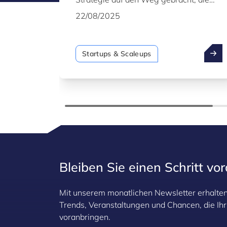
darauf abzielt, innovative Unternehmen
22/08/2025
zu stärken und die
Wettbewerbsfähigkeit, Resilienz und
strategische Autonomie der Union zu
Startups & Scaleups
stärken.
Bleiben Sie einen Schritt vo
Mit unserem monatlichen Newsletter erhalten 
Trends, Veranstaltungen und Chancen, die I
voranbringen.