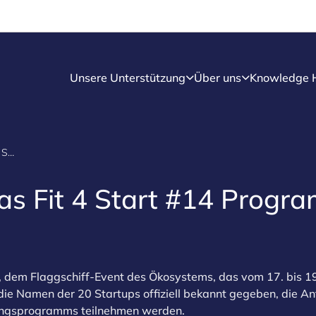
Unsere Unterstützung
Über uns
Knowledge 
20 Startups für das Fit 4 Start #14 Programm ausgewählt
das Fit 4 Start #14 Progr
 dem Flaggschiff-Event des Ökosystems, das vom 17. bis 1
die Namen der 20 Startups offiziell bekannt gegeben, die A
gungsprogramms teilnehmen werden.