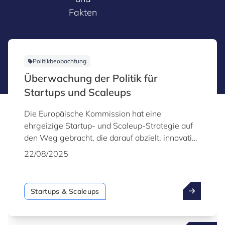
Fakten
Politikbeobachtung
Überwachung der Politik für
Startups und Scaleups
Die Europäische Kommission hat eine
ehrgeizige Startup- und Scaleup-Strategie auf
den Weg gebracht, die darauf abzielt, innovative
Unternehmen zu stärken und die
22/08/2025
Wettbewerbsfähigkeit, Resilienz und
strategische Autonomie der Union zu stärken.
Startups & Scaleups