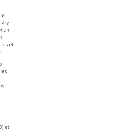
ent
ustry
st un
es
ales et
».
p
 les
nsi
) et