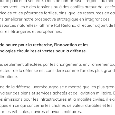
 la paix et la sécurité. Dans de nombreuses régions du mond
nt souvent liés à des tensions ou à des conflits autour de l'accè
ricoles et les pâturages fertiles, ainsi que les ressources en ea
ons améliorer notre prospective stratégique en intégrant des
ssources naturelles», affirme Rol Reiland, directeur adjoint de 
aires étrangères et européennes.
e pouce pour la recherche, l'innovation et les
ologies circulaires et vertes pour la défense.
 pas seulement affectées par les changements environnementa
ecteur de la défense est considéré comme l'un des plus grand
limatique.
one de la défense luxembourgeoise a montré que les plus gra
aleur des biens et services achetés et de l'aviation militaire. 
 émissions pour les infrastructures et la mobilité civiles, il ex
ues en ce qui concerne les chaînes de valeur durables et les
r les véhicules, navires et avions militaires.