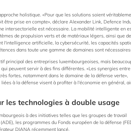
proche holistique. «Pour que les solutions soient véritablem
oit être prise en compte», déclare Alexander Link, Defence Ind
intersectorielle est nécessaire. La mobilité intelligente en e
ystèmes de propulsion verts et de matériaux légers, ainsi que d
l'intelligence artificielle, la cybersécurité, les capacités spati
étences dans toute une gamme de domaines sont nécessaires
ectif principal des entreprises luxembourgeoises, mais beaucou
ui peuvent servir à des fins différentes. «Les synergies entre
t très fortes, notamment dans le domaine de la défense verte»,
liées à la défense visent à profiter à l'économie en général, ai
r les technologies à double usage
mbourgeois à des initiatives telles que les groupes de travail
(ADE), les programmes du Fonds européen de la défense (FED
érateur DIANA récemment lancé.