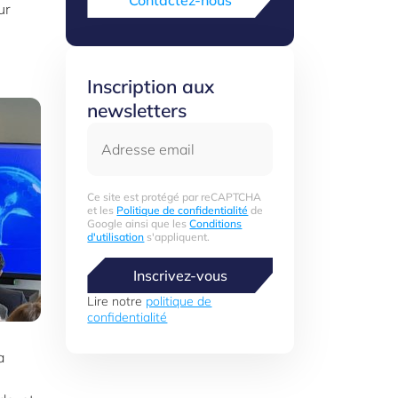
Contactez-nous
ur
Inscription aux
newsletters
Adresse email
Ce site est protégé par reCAPTCHA
et les
Politique de confidentialité
de
Google ainsi que les
Conditions
d'utilisation
s'appliquent.
Inscrivez-vous
Lire notre
politique de
confidentialité
a