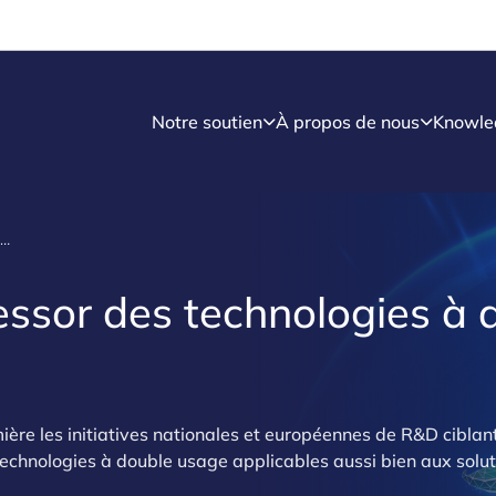
Notre soutien
À propos de nous
Knowle
Défense verte: l'essor des technologies à double usage
essor des technologies à 
ière les initiatives nationales et européennes de R&D ciblan
technologies à double usage applicables aussi bien aux soluti