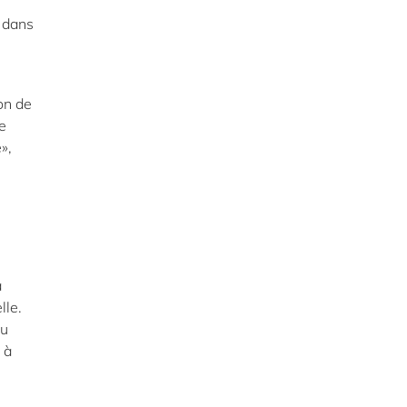
s dans
ion de
e
»,
à
lle.
du
 à