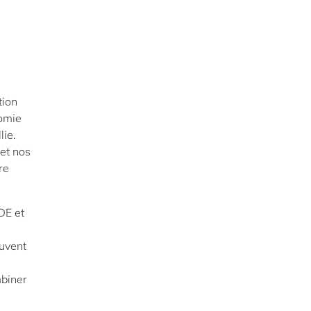
tion
nomie
lie.
et nos
re
DE et
euvent
mbiner