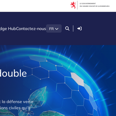
Connexion
dge Hub
Contactez-nous
FR
double
t la défense verte
ons civiles qu'à