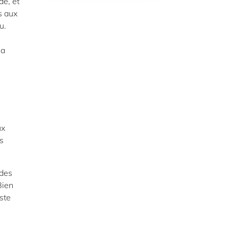
e, et
s aux
u.
la
ux
s
ndes
Bien
iste