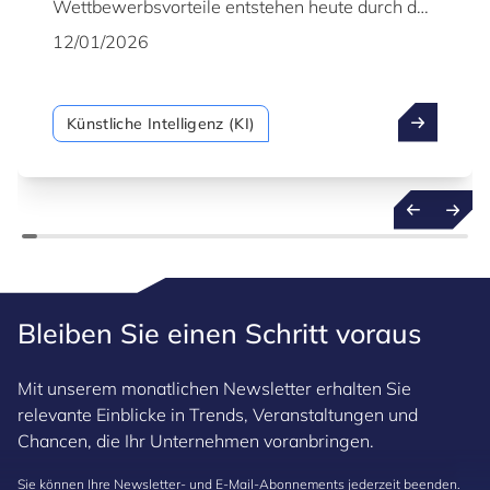
Wettbewerbsvorteile entstehen heute durch das
frühzeitige Erkennen kommender
12/01/2026
Entwicklungen. Genau hier setzt prädiktive KI an
– eine ausgereifte, robuste Technologie, die
Organisationen den Übergang von einer
Künstliche Intelligenz (KI)
reaktiven zu einer proaktiven Arbeitsweise
ermöglicht. Dabei geht es nicht nur darum,
vergangene Daten zu analysieren, sondern auf
dieser Grundlage zukünftige Ereignisse mit
größerer Sicherheit zu prognostizieren.
Bleiben Sie einen Schritt voraus
Mit unserem monatlichen Newsletter erhalten Sie
relevante Einblicke in Trends, Veranstaltungen und
Chancen, die Ihr Unternehmen voranbringen.
Sie können Ihre Newsletter- und E-Mail-Abonnements jederzeit beenden.