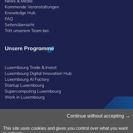
News & Media
Kommende Veranstaltungen
Knowledge Hub
FAQ
Seitenübersicht
Tritt unserem Team bei.
Unsere Programme
Luxembourg Trade & Invest
Luxembourg Digital Innovation Hub
Luxembourg AI Factory
Startup Luxembourg
Supercomputing Luxembourg
Work in Luxembourg
Cookies verwalten
Continue without accepting
Cookies-Politik
Datenschutz
This site uses cookies and gives you control over what you want