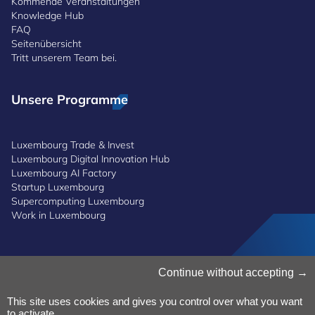
Kommende Veranstaltungen
Knowledge Hub
FAQ
Seitenübersicht
Tritt unserem Team bei.
Unsere Programme
Luxembourg Trade & Invest
Luxembourg Digital Innovation Hub
Luxembourg AI Factory
Startup Luxembourg
Supercomputing Luxembourg
Work in Luxembourg
Cookies verwalten
Continue without accepting
Cookies-Politik
Datenschutz
This site uses cookies and gives you control over what you want
Bedingungen und Konditionen
to activate