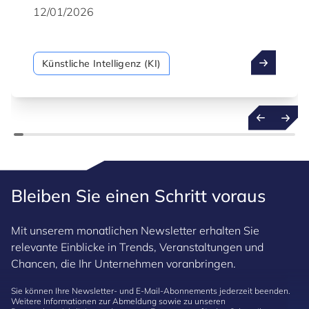
frühzeitige Erkennen kommender
12/01/2026
Entwicklungen. Genau hier setzt prädiktive KI an
– eine ausgereifte, robuste Technologie, die
Organisationen den Übergang von einer
Künstliche Intelligenz (KI)
reaktiven zu einer proaktiven Arbeitsweise
ermöglicht. Dabei geht es nicht nur darum,
vergangene Daten zu analysieren, sondern auf
dieser Grundlage zukünftige Ereignisse mit
größerer Sicherheit zu prognostizieren.
Bleiben Sie einen Schritt voraus
Mit unserem monatlichen Newsletter erhalten Sie
relevante Einblicke in Trends, Veranstaltungen und
Chancen, die Ihr Unternehmen voranbringen.
Sie können Ihre Newsletter- und E-Mail-Abonnements jederzeit beenden.
Weitere Informationen zur Abmeldung sowie zu unseren