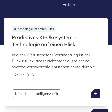
Fakten
Technologie im ersten Blick
Prädiktives KI-Ökosystem –
Technologie auf einen Blick
In einer Welt ständiger Veränderung ist der
Blick zurück längst nicht mehr ausreichend.
Wettbewerbsvorteile entstehen heute durch das
frühzeitige Erkennen kommender
12/01/2026
Entwicklungen. Genau hier setzt prädiktive KI an
– eine ausgereifte, robuste Technologie, die
Organisationen den Übergang von einer
Künstliche Intelligenz (KI)
reaktiven zu einer proaktiven Arbeitsweise
ermöglicht. Dabei geht es nicht nur darum,
vergangene Daten zu analysieren, sondern auf