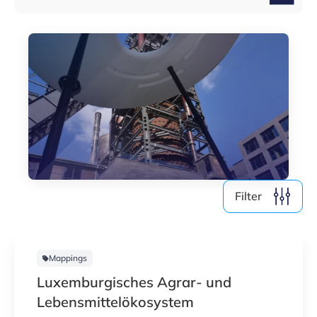
Medien (4)
Nach Jahr filtern
2026
2025
2024
2023
Filter
Alle löschen
11
Ergebnisse anzeigen
Mappings
Luxemburgisches Agrar- und
Lebensmittelökosystem