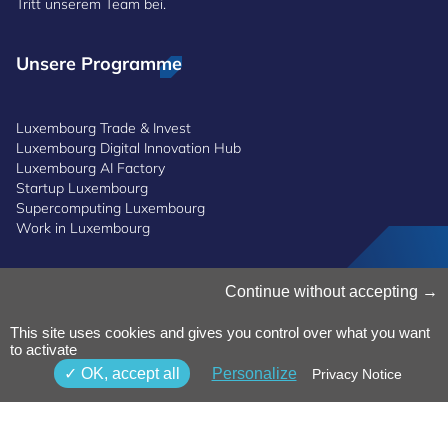
Tritt unserem Team bei.
Unsere Programme
Luxembourg Trade & Invest
Luxembourg Digital Innovation Hub
Luxembourg AI Factory
Startup Luxembourg
Supercomputing Luxembourg
Work in Luxembourg
Continue without accepting
Cookies verwalten
Cookies-Politik
Datenschutz
This site uses cookies and gives you control over what you want
to activate
Bedingungen und Konditionen
Whistleblowing-Politik
OK, accept all
Personalize
Privacy Notice
Erreichbarkeit
© 2025 Luxinnovation