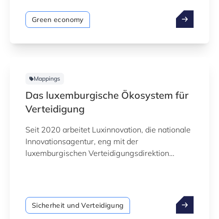
Kartierung, die auf Daten aus offenen
öffentlichen Quellen basiert, ist noch in Arbeit
Green economy
und noch nicht vollständig. Sie wird
kontinuierlich verfeinert und fertiggestellt.
Mappings
Das luxemburgische Ökosystem für
Verteidigung
Seit 2020 arbeitet Luxinnovation, die nationale
Innovationsagentur, eng mit der
luxemburgischen Verteidigungsdirektion
zusammen, um den Aufbau einer nationalen
Verteidigungsgemeinschaft zu fördern und die
Entwicklung modernster Sicherheits- und
Verteidigungstechnologien zu unterstützen.
Sicherheit und Verteidigung