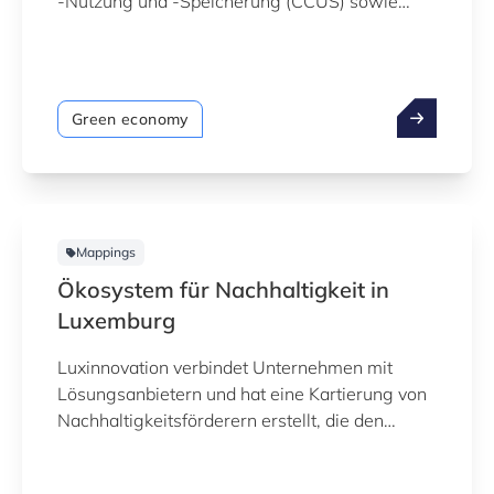
‑Nutzung und ‑Speicherung (CCUS) sowie
CO₂‑Entnahme (CDR). Unternehmen und
Akteure entwickeln Technologien,
Dienstleistungen und unterstützende
Aktivitäten entlang der gesamten
Green economy
Wertschöpfungskette. Um dieses Ökosystem
transparenter zu machen, hat Luxinnovation
gemeinsam mit dem Umweltministerium ein
datenbasiertes Mapping erstellt, das zentrale
Akteure und Entwicklungen sichtbar macht.
Mappings
Stand: Mai 2026
Ökosystem für Nachhaltigkeit in
Luxemburg
Luxinnovation verbindet Unternehmen mit
Lösungsanbietern und hat eine Kartierung von
Nachhaltigkeitsförderern erstellt, die den
Übergang zu mehr Nachhaltigkeit durch
Innovation unterstützen können. Die