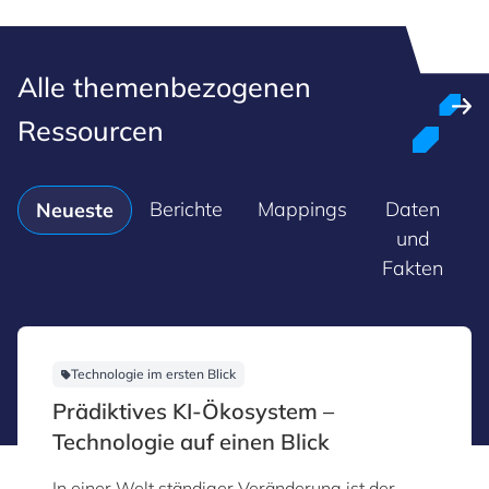
Alle themenbezogenen
Ressourcen
Berichte
Mappings
Daten
M
Neueste
und
Fakten
Technologie im ersten Blick
Prädiktives KI-Ökosystem –
Technologie auf einen Blick
In einer Welt ständiger Veränderung ist der