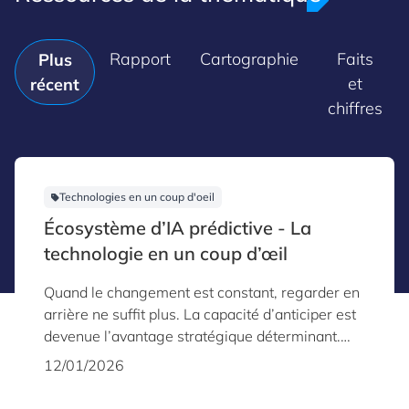
Rapport
Cartographie
Faits
Plus
et
récent
chiffres
Technologies en un coup d'oeil
Écosystème d’IA prédictive - La
technologie en un coup d’œil
Quand le changement est constant, regarder en
arrière ne suffit plus. La capacité d’anticiper est
devenue l’avantage stratégique déterminant.
C’est la puissance de l’IA prédictive – une
12/01/2026
technologie mature et robuste qui permet aux
organisations de passer d’une posture réactive à