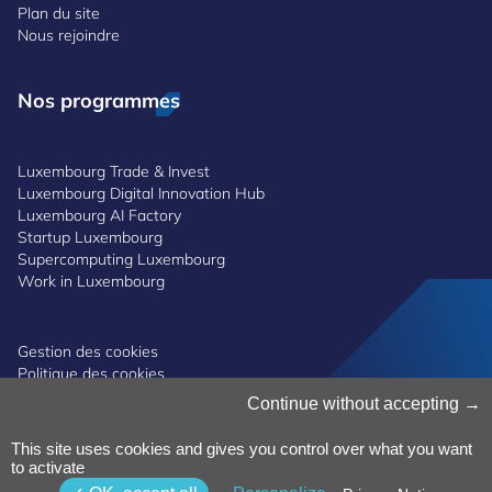
Plan du site
Nous rejoindre
Nos programmes
Luxembourg Trade & Invest
Luxembourg Digital Innovation Hub
Luxembourg AI Factory
Startup Luxembourg
Supercomputing Luxembourg
Work in Luxembourg
Gestion des cookies
Politique des cookies
Notice de confidentialité
Continue without accepting
Conditions générales d’utilisation
Politique de lanceurs d'alerte
This site uses cookies and gives you control over what you want
Accessibilité
©2025 Luxinnovation GIE
to activate