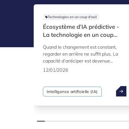
Technologies en un coup d'oeil
Écosystème d’IA prédictive -
La technologie en un coup
d’œil
Quand le changement est constant,
regarder en arrière ne suffit plus. La
capacité d’anticiper est devenue
l’avantage stratégique déterminant.
12/01/2026
C’est la puissance de l’IA prédictive –
une technologie mature et robuste qui
permet aux organisations de passer
Intelligence artificielle (IA)
d’une posture réactive à une posture
proactive, en utilisant les vastes
quantités de données qu’elles génèrent,
non seulement pour comprendre le
passé, mais aussi pour prévoir l’avenir