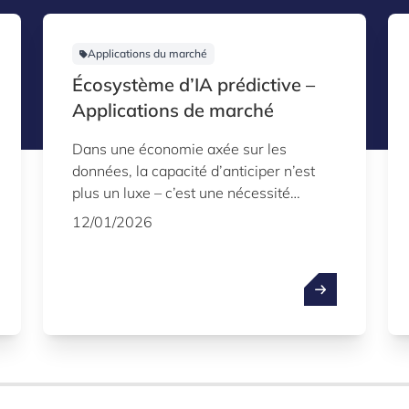
Applications du marché
Écosystème d’IA prédictive –
Applications de marché
Dans une économie axée sur les
données, la capacité d’anticiper n’est
plus un luxe – c’est une nécessité
concurrentielle. Bien que de
12/01/2026
nombreuses organisations soient riches
en données, la véritable valeur ne
réside pas dans le fait de regarder en
arrière sur ce qui s’est passé, mais de
prédire avec précision ce qui se passera
ensuite. C’est le pouvoir pratique de l’IA
prédictive: transformer les données
historiques d’un simple enregistrement