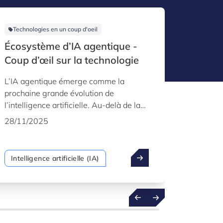
Technologies en un coup d'oeil
Applica
Écosystème d’IA agentique -
Écosys
Coup d’œil sur la technologie
Applic
L’IA agentique émerge comme la
L’IA ag
prochaine grande évolution de
prochain
l’intelligence artificielle. Au-delà de la
artifici
génération de contenu, ces systèmes
passifs 
28/11/2025
28/11/
sont capables de planifier, raisonner et
autonome
agir de manière autonome dans des
objectifs
environnements numériques. En
raisonne
Intelligence artificielle (IA)
Intellig
combinant des modèles avancés avec
utilisat
l’utilisation d’outils, la mémoire et un
en prena
comportement axé sur les objectifs, l’IA
s’adapt
agentique transforme la manière dont
contexte
les organisations opèrent, automatisent
aide les