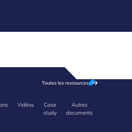
Toutes les ressources
ions
Vidéos
Case
Autres
Technologie
study
documents
en un coup
d'oeil