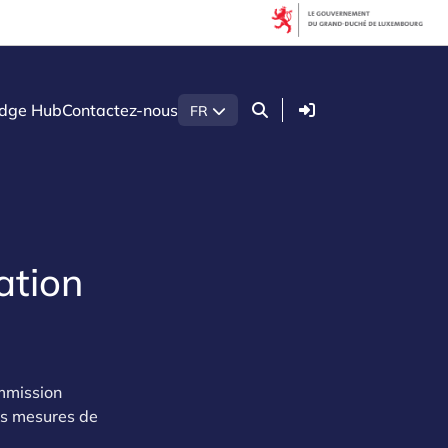
Connexion
dge Hub
Contactez-nous
FR
ation
ommission
es mesures de