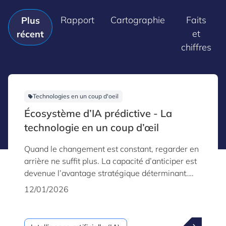
Rapport
Cartographie
Faits
Plus
et
récent
chiffres
Technologies en un coup d'oeil
Écosystème d’IA prédictive - La
technologie en un coup d’œil
Quand le changement est constant, regarder en
arrière ne suffit plus. La capacité d’anticiper est
devenue l’avantage stratégique déterminant.
C’est la puissance de l’IA prédictive – une
12/01/2026
technologie mature et robuste qui permet aux
organisations de passer d’une posture réactive à
une posture proactive, en utilisant les vastes