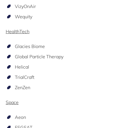
VizyOnAir
Wequity
HealthTech
Glacies Biome
Global Particle Therapy
Helical
TrialCraft
ZenZen
Space
Aeon
ESGSAT