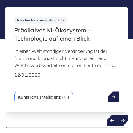
Technologie im ersten Blick
Prädiktives KI-Ökosystem –
Technologie auf einen Blick
In einer Welt ständiger Veränderung ist der
Blick zurück längst nicht mehr ausreichend.
Wettbewerbsvorteile entstehen heute durch das
frühzeitige Erkennen kommender
12/01/2026
Entwicklungen. Genau hier setzt prädiktive KI an
– eine ausgereifte, robuste Technologie, die
Organisationen den Übergang von einer
Künstliche Intelligenz (KI)
reaktiven zu einer proaktiven Arbeitsweise
ermöglicht. Dabei geht es nicht nur darum,
vergangene Daten zu analysieren, sondern auf
dieser Grundlage zukünftige Ereignisse mit
größerer Sicherheit zu prognostizieren.