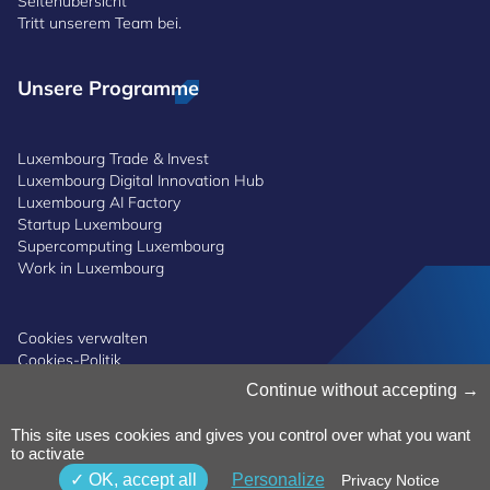
Seitenübersicht
Tritt unserem Team bei.
Unsere Programme
Luxembourg Trade & Invest
Luxembourg Digital Innovation Hub
Luxembourg AI Factory
Startup Luxembourg
Supercomputing Luxembourg
Work in Luxembourg
Cookies verwalten
Cookies-Politik
Datenschutz
Continue without accepting
Bedingungen und Konditionen
Whistleblowing-Politik
This site uses cookies and gives you control over what you want
Erreichbarkeit
© 2025 Luxinnovation
to activate
OK, accept all
Personalize
Privacy Notice