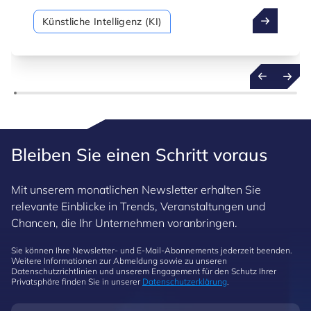
Organisationen den Übergang von einer
Künstliche Intelligenz (KI)
reaktiven zu einer proaktiven Arbeitsweise
ermöglicht. Dabei geht es nicht nur darum,
vergangene Daten zu analysieren, sondern auf
dieser Grundlage zukünftige Ereignisse mit
größerer Sicherheit zu prognostizieren.
Bleiben Sie einen Schritt voraus
Mit unserem monatlichen Newsletter erhalten Sie
relevante Einblicke in Trends, Veranstaltungen und
Chancen, die Ihr Unternehmen voranbringen.
Sie können Ihre Newsletter- und E-Mail-Abonnements jederzeit beenden.
Weitere Informationen zur Abmeldung sowie zu unseren
Datenschutzrichtlinien und unserem Engagement für den Schutz Ihrer
Privatsphäre finden Sie in unserer
Datenschutzerklärung
.