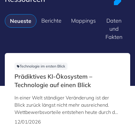
Berichte
Mappings
Daten
M
Neueste
und
Fakten
Technologie im ersten Blick
Prädiktives KI-Ökosystem –
Technologie auf einen Blick
In einer Welt ständiger Veränderung ist der
Blick zurück längst nicht mehr ausreichend.
Wettbewerbsvorteile entstehen heute durch das
frühzeitige Erkennen kommender
12/01/2026
Entwicklungen. Genau hier setzt prädiktive KI an
– eine ausgereifte, robuste Technologie, die