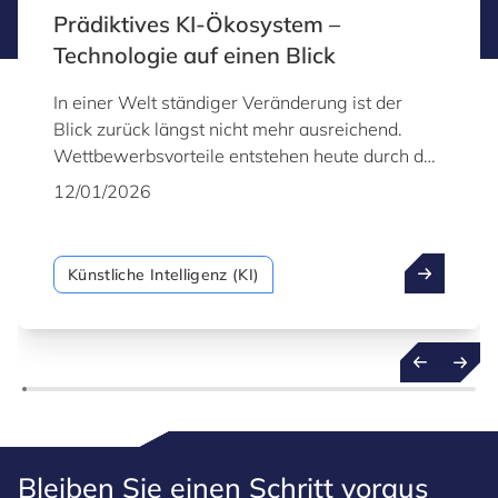
Prädiktives KI-Ökosystem –
Technologie auf einen Blick
In einer Welt ständiger Veränderung ist der
Blick zurück längst nicht mehr ausreichend.
Wettbewerbsvorteile entstehen heute durch das
frühzeitige Erkennen kommender
12/01/2026
Entwicklungen. Genau hier setzt prädiktive KI an
– eine ausgereifte, robuste Technologie, die
Organisationen den Übergang von einer
Künstliche Intelligenz (KI)
reaktiven zu einer proaktiven Arbeitsweise
ermöglicht. Dabei geht es nicht nur darum,
vergangene Daten zu analysieren, sondern auf
dieser Grundlage zukünftige Ereignisse mit
größerer Sicherheit zu prognostizieren.
Bleiben Sie einen Schritt voraus