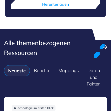
Herunterladen
Alle themenbezogenen
Ressourcen
Berichte
Mappings
Daten
M
Neueste
und
Fakten
Technologie im ersten Blick